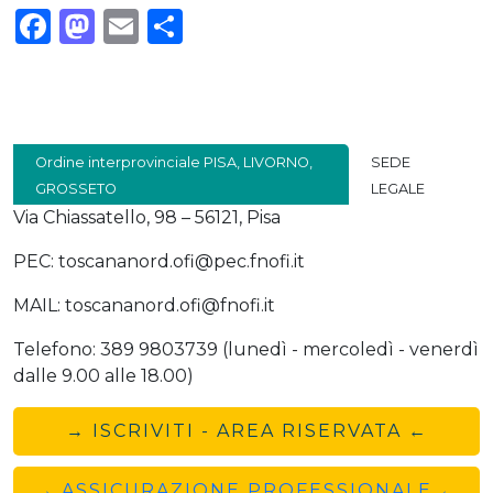
Facebook
Mastodon
Email
Condividi
Ordine interprovinciale PISA, LIVORNO,
SEDE
GROSSETO
LEGALE
Via Chiassatello, 98 – 56121, Pisa
PEC: toscananord.ofi@pec.fnofi.it
MAIL: toscananord.ofi@fnofi.it
Telefono: 389 9803739 (lunedì - mercoledì - venerdì
dalle 9.00 alle 18.00)
→ ISCRIVITI - AREA RISERVATA ←
→ ASSICURAZIONE PROFESSIONALE ←