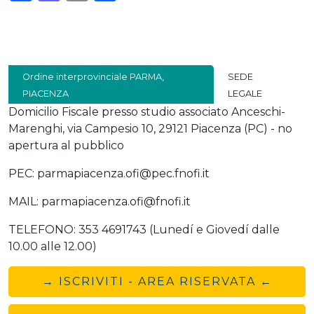
Ordine interprovinciale PARMA,
SEDE
PIACENZA
LEGALE
Domicilio Fiscale presso studio associato Anceschi-
Marenghi, via Campesio 10, 29121 Piacenza (PC) - no
apertura al pubblico
PEC: parmapiacenza.ofi@pec.fnofi.it
MAIL: parmapiacenza.ofi@fnofi.it
TELEFONO: 353 4691743 (Lunedí e Giovedí dalle
10.00 alle 12.00)
→ ISCRIVITI - AREA RISERVATA ←