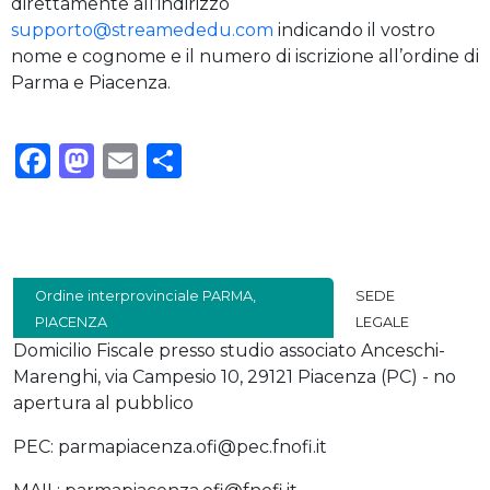
direttamente all’indirizzo
supporto@streamededu.com
indicando il vostro
nome e cognome e il numero di iscrizione all’ordine di
Parma e Piacenza.
Facebook
Mastodon
Email
Condividi
Ordine interprovinciale PARMA,
SEDE
PIACENZA
LEGALE
Domicilio Fiscale presso studio associato Anceschi-
Marenghi, via Campesio 10, 29121 Piacenza (PC) - no
apertura al pubblico
PEC: parmapiacenza.ofi@pec.fnofi.it