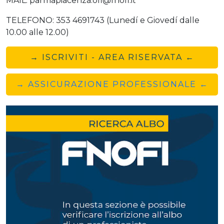
MAIL: parmapiacenza.ofi@fnofi.it
TELEFONO: 353 4691743 (Lunedí e Giovedí dalle
10.00 alle 12.00)
→ ISCRIVITI - AREA RISERVATA ←
→ ASSICURAZIONE PROFESSIONALE ←