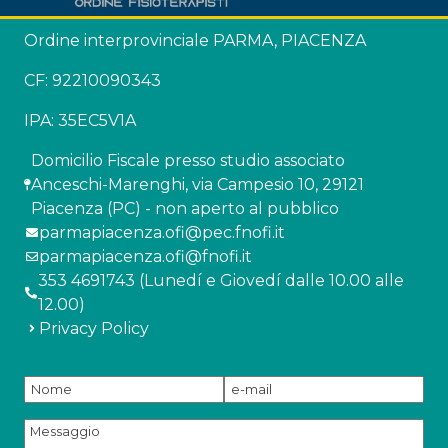
Ordine interprovinciale PARMA, PIACENZA
CF: 92210090343
IPA: 35EC5V1A
Domicilio Fiscale presso studio associato
Anceschi-Marenghi, via Campesio 10, 29121
Piacenza (PC) - non aperto al pubblico
parmapiacenza.ofi@pec.fnofi.it
parmapiacenza.ofi@fnofi.it
353 4691743 (Lunedí e Giovedí dalle 10.00 alle
12.00)
Privacy Policy