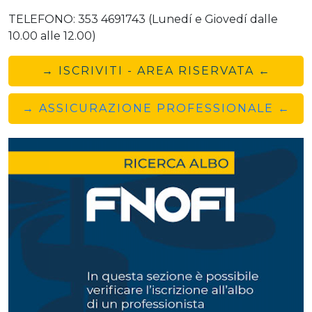
TELEFONO: 353 4691743 (Lunedí e Giovedí dalle
10.00 alle 12.00)
→ ISCRIVITI - AREA RISERVATA ←
→ ASSICURAZIONE PROFESSIONALE ←