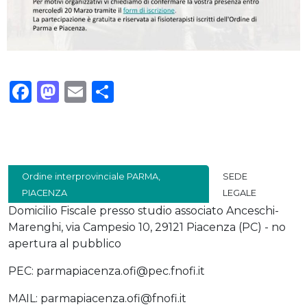
Facebook
Mastodon
Email
Condividi
Ordine interprovinciale PARMA,
SEDE
PIACENZA
LEGALE
Domicilio Fiscale presso studio associato Anceschi-
Marenghi, via Campesio 10, 29121 Piacenza (PC) - no
apertura al pubblico
PEC: parmapiacenza.ofi@pec.fnofi.it
MAIL: parmapiacenza.ofi@fnofi.it