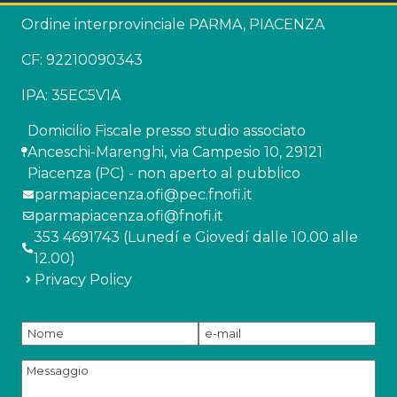
Ordine interprovinciale PARMA, PIACENZA
CF: 92210090343
IPA: 35EC5V1A
Domicilio Fiscale presso studio associato
Anceschi-Marenghi, via Campesio 10, 29121
Piacenza (PC) - non aperto al pubblico
parmapiacenza.ofi@pec.fnofi.it
parmapiacenza.ofi@fnofi.it
353 4691743 (Lunedí e Giovedí dalle 10.00 alle
12.00)
Privacy Policy