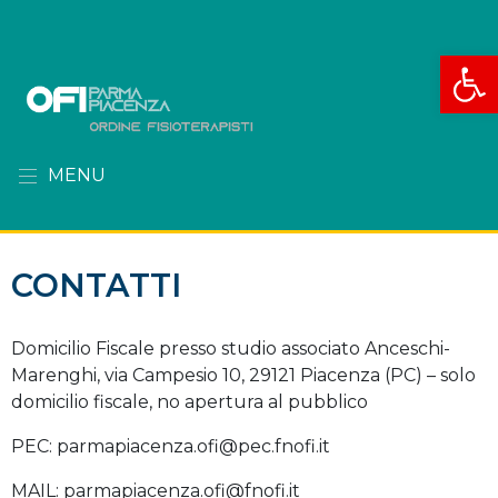
Apri la
MENU
CONTATTI
Domicilio Fiscale presso studio associato Anceschi-
Marenghi, via Campesio 10, 29121 Piacenza (PC) – solo
domicilio fiscale, no apertura al pubblico
PEC: parmapiacenza.ofi@pec.fnofi.it
MAIL: parmapiacenza.ofi@fnofi.it