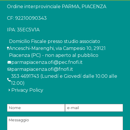
Ordine interprovinciale PARMA, PIACENZA
CF: 92210090343
IPA: 35EC5V1A
Domicilio Fiscale presso studio associato
Anceschi-Marenghi, via Campesio 10, 29121
Piacenza (PC) - non aperto al pubblico
parmapiacenza.ofi@pec.fnofi.it
parmapiacenza.ofi@fnofi.it
353 4691743 (Lunedí e Giovedí dalle 10.00 alle
12.00)
Privacy Policy