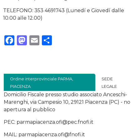
TELEFONO: 353 4691743 (Lunedí e Giovedí dalle
10.00 alle 12.00)
Facebook
Mastodon
Email
Condividi
Ordine interprovinciale PARMA,
SEDE
PIACENZA
LEGALE
Domicilio Fiscale presso studio associato Anceschi-
Marenghi, via Campesio 10, 29121 Piacenza (PC) - no
apertura al pubblico
PEC: parmapiacenza.ofi@pec.fnofi.it
MAIL: parmapiacenza.ofi@fnofi.it