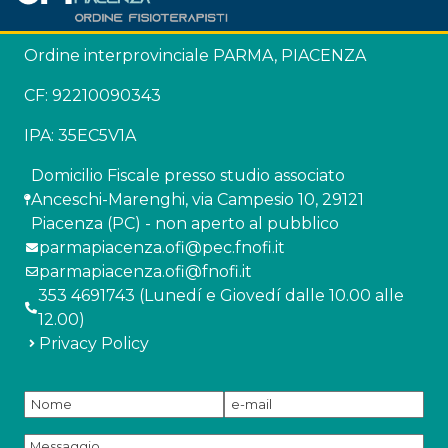
Ordine interprovinciale PARMA, PIACENZA
CF: 92210090343
IPA: 35EC5V1A
Domicilio Fiscale presso studio associato
Anceschi-Marenghi, via Campesio 10, 29121
Piacenza (PC) - non aperto al pubblico
parmapiacenza.ofi@pec.fnofi.it
parmapiacenza.ofi@fnofi.it
353 4691743 (Lunedí e Giovedí dalle 10.00 alle
12.00)
Privacy Policy