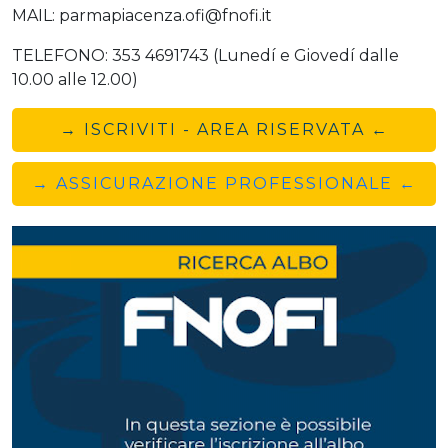
MAIL: parmapiacenza.ofi@fnofi.it
TELEFONO: 353 4691743 (Lunedí e Giovedí dalle
10.00 alle 12.00)
→ ISCRIVITI - AREA RISERVATA ←
→ ASSICURAZIONE PROFESSIONALE ←