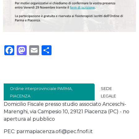
Facebook
Mastodon
Email
Condividi
Ordine interprovinciale PARMA,
SEDE
PIACENZA
LEGALE
Domicilio Fiscale presso studio associato Anceschi-
Marenghi, via Campesio 10, 29121 Piacenza (PC) - no
apertura al pubblico
PEC: parmapiacenza.ofi@pec.fnofi.it