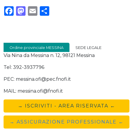
Facebook
Mastodon
Email
Condividi
Ordine provinciale MESSINA
SEDE LEGALE
Via Nina da Messina n. 12, 98121 Messina
Tel: 392-3937796
PEC: messina.ofi@pec.fnofi.it
MAIL: messina.ofi@fnofi.it
→ ISCRIVITI - AREA RISERVATA ←
→ ASSICURAZIONE PROFESSIONALE ←