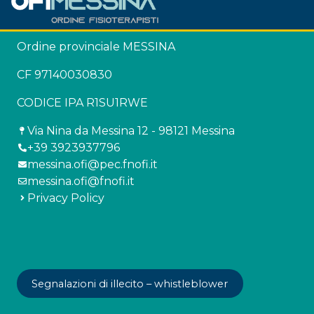
Ordine provinciale MESSINA
CF 97140030830
CODICE IPA R1SU1RWE
Via Nina da Messina 12 - 98121 Messina
+39 3923937796
messina.ofi@pec.fnofi.it
messina.ofi@fnofi.it
Privacy Policy
Segnalazioni di illecito – whistleblower