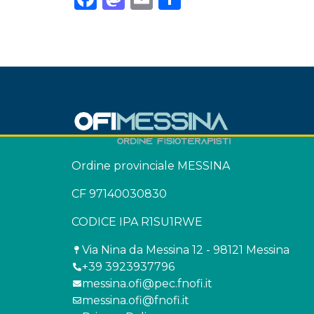
Ordine provinciale MESSINA
CF 97140030830
CODICE IPA R1SU1RWE
Via Nina da Messina 12 - 98121 Messina
+39 3923937796
messina.ofi@pec.fnofi.it
messina.ofi@fnofi.it