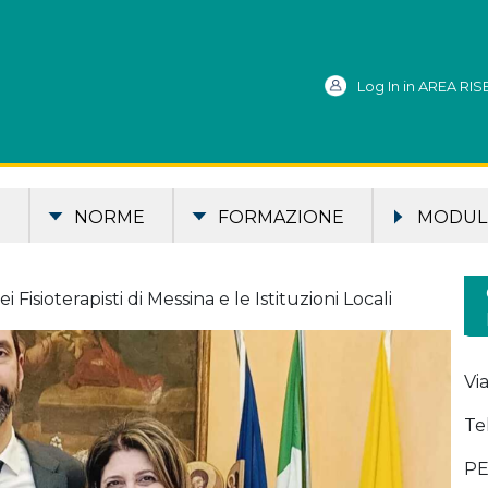
Log In in AREA RI
S
NORME
FORMAZIONE
MODULI
 Fisioterapisti di Messina e le Istituzioni Locali
Vi
Te
PE