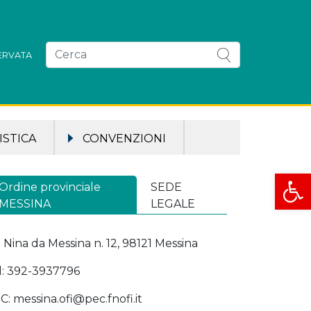
SERVATA
STICA
CONVENZIONI
Apri la
Ordine provinciale
SEDE
MESSINA
LEGALE
a Nina da Messina n. 12, 98121 Messina
l: 392-3937796
C: messina.ofi@pec.fnofi.it