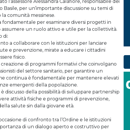
o l’assessore Alessandra Calafiore, responsabile dei
rico Basile, per un’importante discussione su temi di
no la comunità messinese.
 fondamentale per esaminare diversi progetti in
ò assumere un ruolo attivo e utile per la collettività.
 di:
onto a collaborare con le istituzioni per lanciare
ute e prevenzione, mirate a educare i cittadini
sere fisico.
 la creazione di programmi formativi che coinvolgano
ssionisti del settore sanitario, per garantire un
ione continua è fondamentale per mantenere elevati
genze emergenti della popolazione.
 è discusso della possibilità di sviluppare partnership
ere attività fisiche e programmi di prevenzione,
lla salute sin dalla giovane età.
casione di confronto tra l’Ordine e le istituzioni
’importanza di un dialogo aperto e costruttivo per