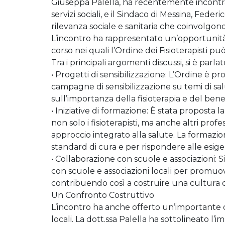
Giuseppa Palella, ha recentemente incontrat
servizi sociali, e il Sindaco di Messina, Fede
rilevanza sociale e sanitaria che coinvolgo
L’incontro ha rappresentato un’opportunità
corso nei quali l’Ordine dei Fisioterapisti pu
Tra i principali argomenti discussi, si è parlato
• Progetti di sensibilizzazione: L’Ordine è pr
campagne di sensibilizzazione su temi di sal
sull’importanza della fisioterapia e del benes
• Iniziative di formazione: È stata proposta
non solo i fisioterapisti, ma anche altri profe
approccio integrato alla salute. La formaz
standard di cura e per rispondere alle esi
• Collaborazione con scuole e associazioni: Si
con scuole e associazioni locali per promuov
contribuendo così a costruire una cultura de
Un Confronto Costruttivo
L’incontro ha anche offerto un’importante oc
locali. La dott.ssa Palella ha sottolineato l