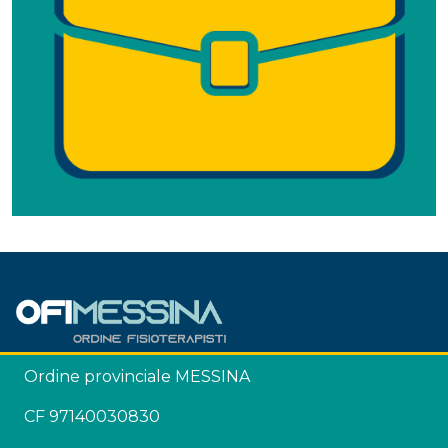
Ordine provinciale MESSINA
CF 97140030830