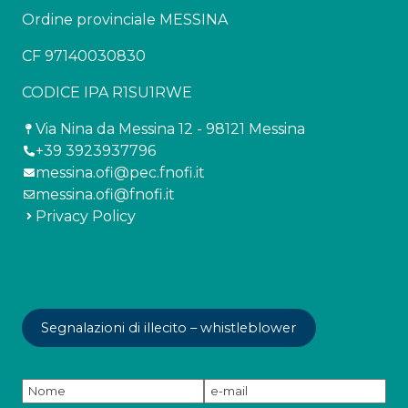
Ordine provinciale MESSINA
CF 97140030830
CODICE IPA R1SU1RWE
Via Nina da Messina 12 - 98121 Messina
+39 3923937796
messina.ofi@pec.fnofi.it
messina.ofi@fnofi.it
Privacy Policy
Segnalazioni di illecito – whistleblower