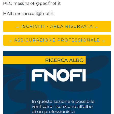
PEC: messina.ofi@pec.fnofi.it
MAIL: messina.ofi@fnofi.it
→ ISCRIVITI - AREA RISERVATA ←
→ ASSICURAZIONE PROFESSIONALE ←