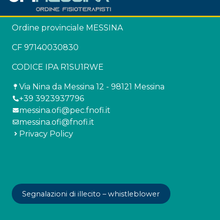
Ordine provinciale MESSINA
CF 97140030830
CODICE IPA R1SU1RWE
Via Nina da Messina 12 - 98121 Messina
+39 3923937796
messina.ofi@pec.fnofi.it
messina.ofi@fnofi.it
Privacy Policy
Segnalazioni di illecito – whistleblower