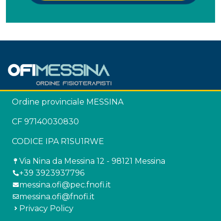
Ordine provinciale MESSINA
CF 97140030830
CODICE IPA R1SU1RWE
Via Nina da Messina 12 - 98121 Messina
+39 3923937796
messina.ofi@pec.fnofi.it
messina.ofi@fnofi.it
Privacy Policy