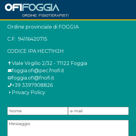
Ordine provinciale di FOGGIA
C.F: 94116420715
CODICE IPA HEC71H2H
Viale Virgilio 2/32 - 71122 Foggia
foggia.ofi@pec.fnofi.it
foggia.ofi@fnofi.it
+39 3397908826
Privacy Policy