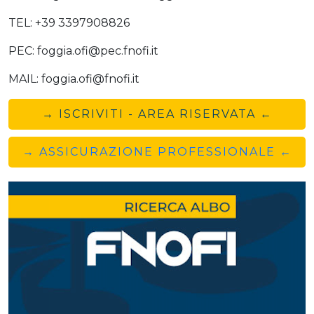
TEL: +39 3397908826
PEC: foggia.ofi@pec.fnofi.it
MAIL: foggia.ofi@fnofi.it
→ ISCRIVITI - AREA RISERVATA ←
→ ASSICURAZIONE PROFESSIONALE ←