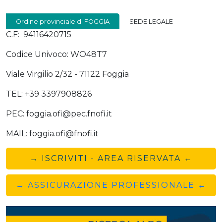
Ordine provinciale di FOGGIA
SEDE LEGALE
C.F: 94116420715
Codice Univoco: WO48T7
Viale Virgilio 2/32 - 71122 Foggia
TEL: +39 3397908826
PEC: foggia.ofi@pec.fnofi.it
MAIL: foggia.ofi@fnofi.it
→ ISCRIVITI - AREA RISERVATA ←
→ ASSICURAZIONE PROFESSIONALE ←