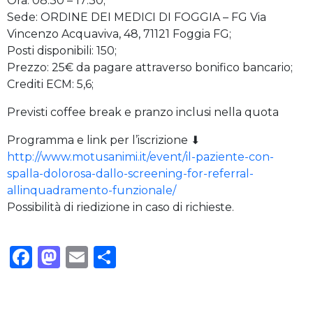
Ora: 08:30 – 17:30;
Sede: ORDINE DEI MEDICI DI FOGGIA – FG Via
Vincenzo Acquaviva, 48, 71121 Foggia FG;
Posti disponibili: 150;
Prezzo: 25€ da pagare attraverso bonifico bancario;
Crediti ECM: 5,6;
Previsti coffee break e pranzo inclusi nella quota
Programma e link per l’iscrizione ⬇
http://www.motusanimi.it/event/il-paziente-con-
spalla-dolorosa-dallo-screening-for-referral-
allinquadramento-funzionale/
Possibilità di riedizione in caso di richieste.
Facebook
Mastodon
Email
Condividi