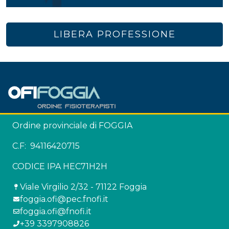
LIBERA PROFESSIONE
Ordine provinciale di FOGGIA
C.F: 94116420715
CODICE IPA HEC71H2H
Viale Virgilio 2/32 - 71122 Foggia
foggia.ofi@pec.fnofi.it
foggia.ofi@fnofi.it
+39 3397908826