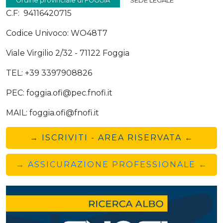
Ordine provinciale di FOGGIA
SEDE LEGALE
C.F: 94116420715
Codice Univoco: WO48T7
Viale Virgilio 2/32 - 71122 Foggia
TEL: +39 3397908826
PEC: foggia.ofi@pec.fnofi.it
MAIL: foggia.ofi@fnofi.it
→ ISCRIVITI - AREA RISERVATA ←
→ ASSICURAZIONE PROFESSIONALE ←