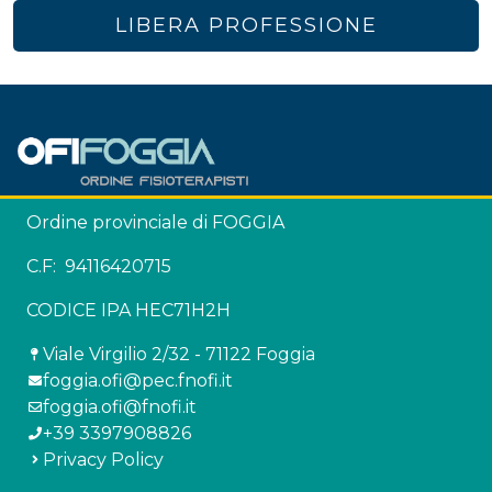
LIBERA PROFESSIONE
Ordine provinciale di FOGGIA
C.F: 94116420715
CODICE IPA HEC71H2H
Viale Virgilio 2/32 - 71122 Foggia
foggia.ofi@pec.fnofi.it
foggia.ofi@fnofi.it
+39 3397908826
Privacy Policy