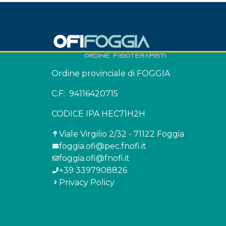
Ordine provinciale di FOGGIA
C.F: 94116420715
CODICE IPA HEC71H2H
Viale Virgilio 2/32 - 71122 Foggia
foggia.ofi@pec.fnofi.it
foggia.ofi@fnofi.it
+39 3397908826
Privacy Policy