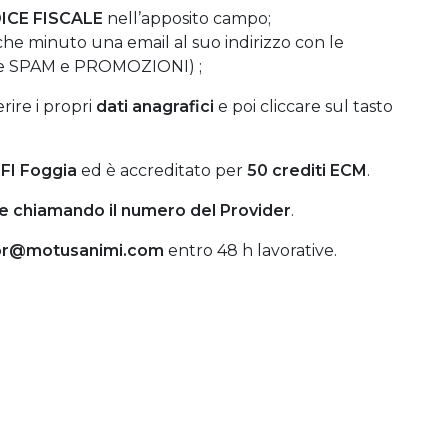
ICE FISCALE
nell’apposito campo;
ualche minuto una email al suo indirizzo con le
che SPAM e PROMOZIONI) ;
erire i propri
dati anagrafici
e poi cliccare sul tasto
 OFI Foggia
ed è accreditato per
50 crediti ECM
.
e
chiamando
il numero del Provider
.
or@motusanimi.com
entro 48 h lavorative.