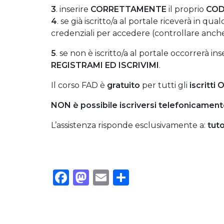
3
. inserire
CORRETTAMENTE
il proprio
COD
4
. se già iscritto/a al portale riceverà in q
credenziali per accedere (controllare an
5
. se non è iscritto/a al portale occorrerà ins
REGISTRAMI ED ISCRIVIMI
.
Il corso FAD è
gratuito
per tutti gli
iscritti
NON è
possibile
iscriversi
telefonicament
L’assistenza risponde esclusivamente a:
tut
Facebook
Mastodon
Email
Condividi