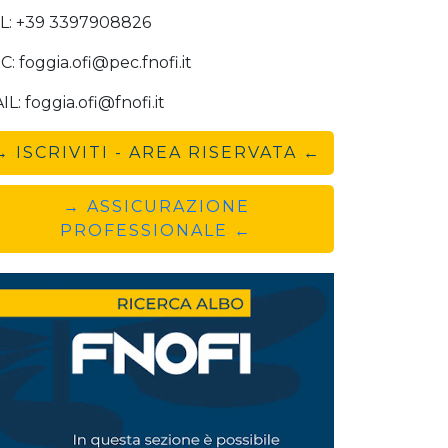
L: +39 3397908826
C: foggia.ofi@pec.fnofi.it
IL: foggia.ofi@fnofi.it
→ ISCRIVITI - AREA RISERVATA ←
→ ASSICURAZIONE
PROFESSIONALE ←