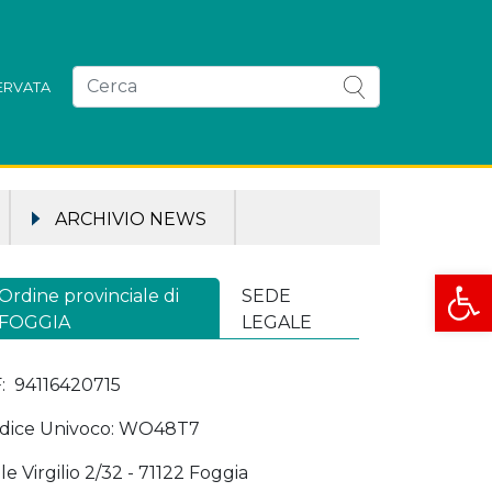
SERVATA
ARCHIVIO NEWS
Apri la
Ordine provinciale di
SEDE
FOGGIA
LEGALE
F: 94116420715
dice Univoco: WO48T7
le Virgilio 2/32 - 71122 Foggia