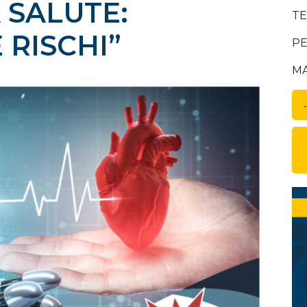
 SALUTE:
TE
 RISCHI”
PE
MA