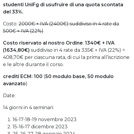
studenti UniFg di usufruire di una quota scontata
del 33%.
Costo:
2000€ + IVA (2400€) suddiviso in 4 rate da
500€ + IVA (22%)
Costo riservato al nostro Ordine
:
1340€ + IVA
(1634,80€)
suddiviso in 4 rate da 335€ + IVA (22%) =
408,70€ per ciascuna rata,
di cui la prima all’iscrizione
e le altre durante il corso.
crediti ECM:
100
(
50 modulo base, 50 modulo
avanzato
)
Date:
14 giorni in 4 seminari:
16-17-18-19 novembre 2023
15-16-17 dicembre 2023
25-26-27-28 gennaio 2024