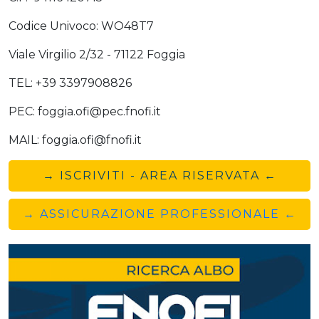
Codice Univoco: WO48T7
Viale Virgilio 2/32 - 71122 Foggia
TEL: +39 3397908826
PEC: foggia.ofi@pec.fnofi.it
MAIL: foggia.ofi@fnofi.it
→ ISCRIVITI - AREA RISERVATA ←
→ ASSICURAZIONE PROFESSIONALE ←