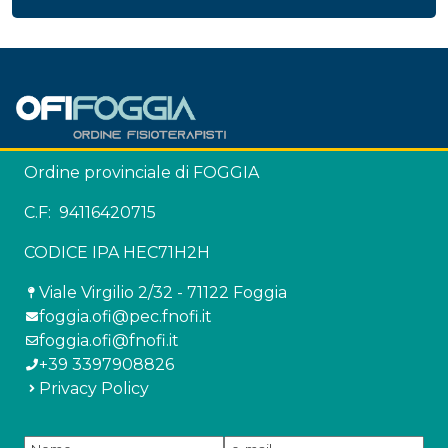
Ordine provinciale di FOGGIA
C.F: 94116420715
CODICE IPA HEC71H2H
Viale Virgilio 2/32 - 71122 Foggia
foggia.ofi@pec.fnofi.it
foggia.ofi@fnofi.it
+39 3397908826
Privacy Policy