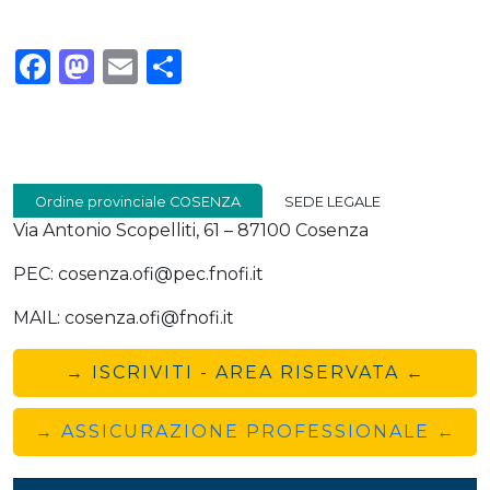
Facebook
Mastodon
Email
Condividi
Ordine provinciale COSENZA
SEDE LEGALE
Via Antonio Scopelliti, 61 – 87100 Cosenza
PEC: cosenza.ofi@pec.fnofi.it
MAIL: cosenza.ofi@fnofi.it
→ ISCRIVITI - AREA RISERVATA ←
→ ASSICURAZIONE PROFESSIONALE ←