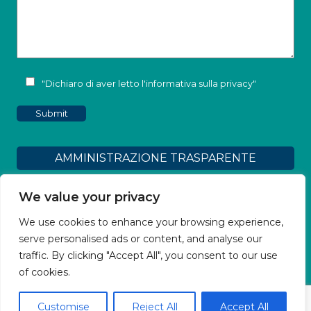
"Dichiaro di aver letto l'
informativa sulla privacy
"
AMMINISTRAZIONE TRASPARENTE
Dichiarazione di accessibilità
We value your privacy
We use cookies to enhance your browsing experience,
Obiettivi Accessibilità
serve personalised ads or content, and analyse our
traffic. By clicking "Accept All", you consent to our use
2026 - Tutti i diritti sono riservati, qualsiasi
of cookies.
riproduzione, anche parziale, senza
autorizzazione scritta รจ vietata
Customise
Reject All
Accept All