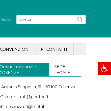
SERVATA
CONVENZIONI
CONTATTI
Apri la
Ordine provinciale
SEDE
COSENZA
LEGALE
a Antonio Scopelliti, 61 – 87100 Cosenza
C: cosenza.ofi@pec.fnofi.it
IL: cosenza.ofi@fnofi.it