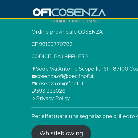
Ordine provinciale COSENZA
CF 98139770782
CODICE IPA L9FFHE30
Sede Via Antonio Scopelliti, 61 – 87100 Co
cosenza.ofi@pec.fnofi.it
cosenza.ofi@fnofi.it
393 3330261
Privacy Policy
Per effettuare una segnalazione di illecito cl
Whistleblowing