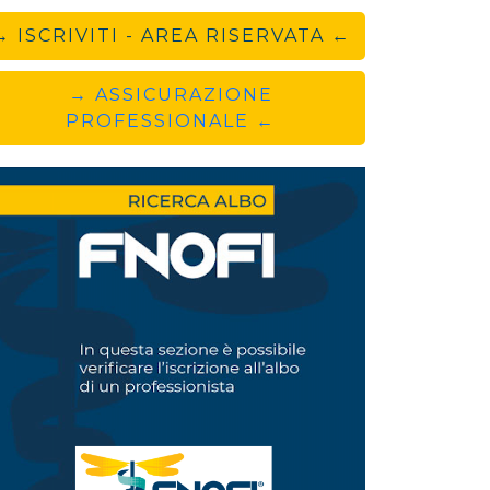
→ ISCRIVITI - AREA RISERVATA ←
→ ASSICURAZIONE
PROFESSIONALE ←