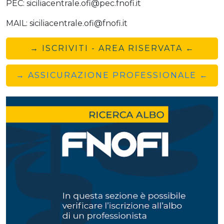
PEC: siciliacentrale.ofi@pec.fnofi.it
MAIL: siciliacentrale.ofi@fnofi.it
→ ISCRIVITI - AREA RISERVATA ←
→ ASSICURAZIONE PROFESSIONALE ←