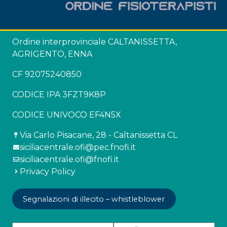
Ordine interprovinciale CALTANISSETTA,
AGRIGENTO, ENNA
CF 92075240850
CODICE IPA 3FZT9K8P
CODICE UNIVOCO EF4N5X
Via Carlo Pisacane, 28 - Caltanissetta CL
siciliacentrale.ofi@pec.fnofi.it
siciliacentrale.ofi@fnofi.it
Privacy Policy
Segnalazioni di illecito – whistleblower