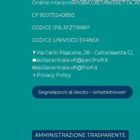
Ordine interprovinciale CALTANISSETTA,
CF 92075240850
CODICE IPA 3FZT9K8P
CODICE UNIVOCO EF4N5X
Via Carlo Pisacane, 28 - Caltanissetta CL
siciliacentrale.ofi@pec.fnofi.it
siciliacentrale.ofi@fnofi.it
Privacy Policy
Segnalazioni di illecito – whistleblower
AMMINISTRAZIONE TRASPARENTE