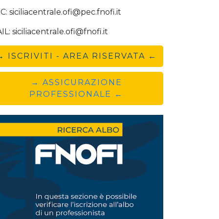
: siciliacentrale.ofi@pec.fnofi.it
L: siciliacentrale.ofi@fnofi.it
→ ISCRIVITI - AREA RISERVATA ←
→ ASSICURAZIONE
PROFESSIONALE ←