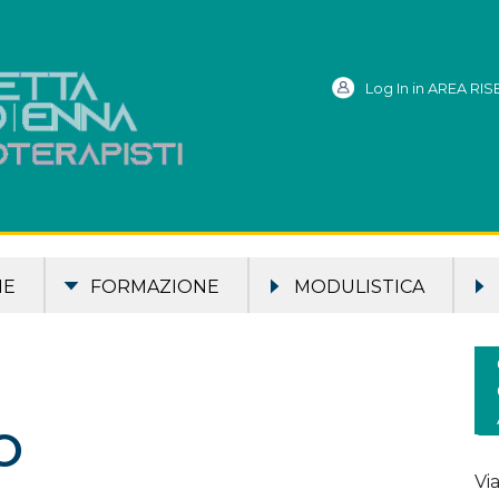
Log In in AREA RI
ME
FORMAZIONE
MODULISTICA
O
Vi