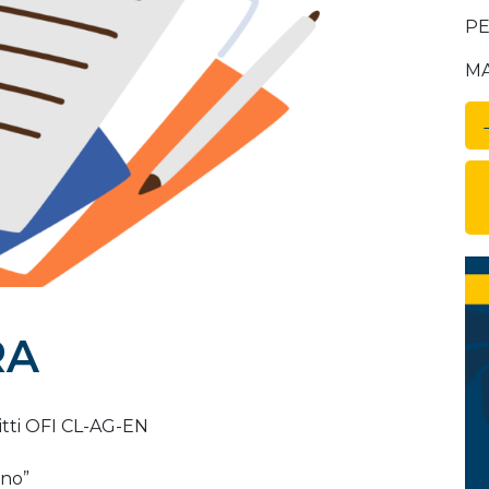
PEC
MAI
RA
ritti OFI CL-AG-EN
ino”