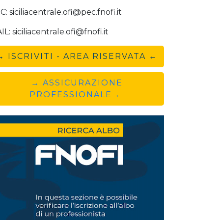
: siciliacentrale.ofi@pec.fnofi.it
L: siciliacentrale.ofi@fnofi.it
→ ISCRIVITI - AREA RISERVATA ←
→ ASSICURAZIONE
PROFESSIONALE ←