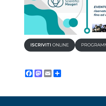
ISCRIVITI
ONLINE
PROGRAMMA
Facebook
Mastodon
Email
Condividi