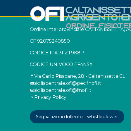
Ordine interprovinciale CALTANISSETTA,
CF 92075240850
CODICE IPA 3FZT9K8P
CODICE UNIVOCO EF4N5X
Via Carlo Pisacane, 28 - Caltanissetta CL
siciliacentrale.ofi@pec.fnofi.it
siciliacentrale.ofi@fnofi.it
Privacy Policy
Segnalazioni di illecito – whistleblower