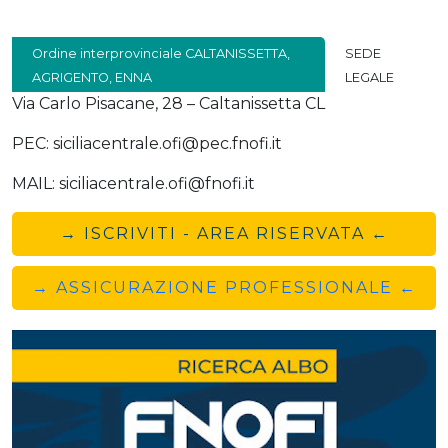
Ordine interprovinciale CALTANISSETTA,
SEDE
AGRIGENTO, ENNA
LEGALE
Via Carlo Pisacane, 28 – Caltanissetta CL
PEC: siciliacentrale.ofi@pec.fnofi.it
MAIL: siciliacentrale.ofi@fnofi.it
→ ISCRIVITI - AREA RISERVATA ←
→ ASSICURAZIONE PROFESSIONALE ←