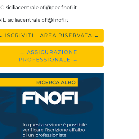
: siciliacentrale.ofi@pec.fnofi.it
L: siciliacentrale.ofi@fnofi.it
→ ISCRIVITI - AREA RISERVATA ←
→ ASSICURAZIONE
PROFESSIONALE ←