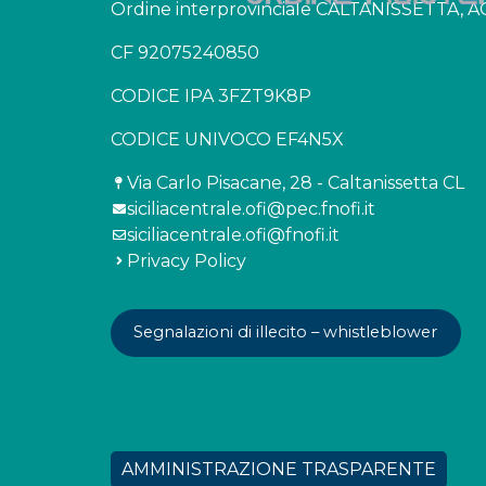
Ordine interprovinciale CALTANISSETTA,
CF 92075240850
CODICE IPA 3FZT9K8P
CODICE UNIVOCO EF4N5X
Via Carlo Pisacane, 28 - Caltanissetta CL
siciliacentrale.ofi@pec.fnofi.it
siciliacentrale.ofi@fnofi.it
Privacy Policy
Segnalazioni di illecito – whistleblower
AMMINISTRAZIONE TRASPARENTE