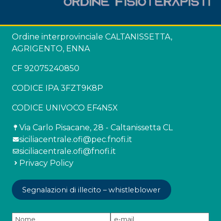
Ordine interprovinciale CALTANISSETTA,
AGRIGENTO, ENNA
CF 92075240850
CODICE IPA 3FZT9K8P
CODICE UNIVOCO EF4N5X
Via Carlo Pisacane, 28 - Caltanissetta CL
siciliacentrale.ofi@pec.fnofi.it
siciliacentrale.ofi@fnofi.it
Privacy Policy
Segnalazioni di illecito – whistleblower