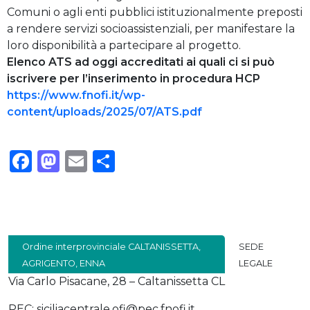
Comuni o agli enti pubblici istituzionalmente preposti
a rendere servizi socioassistenziali, per manifestare la
loro disponibilità a partecipare al progetto.
Elenco ATS ad oggi accreditati ai quali ci si può
iscrivere per l’inserimento in procedura HCP
https://www.fnofi.it/wp-
content/uploads/2025/07/ATS.pdf
Facebook
Mastodon
Email
Condividi
Ordine interprovinciale CALTANISSETTA,
SEDE
AGRIGENTO, ENNA
LEGALE
Via Carlo Pisacane, 28 – Caltanissetta CL
PEC: siciliacentrale.ofi@pec.fnofi.it