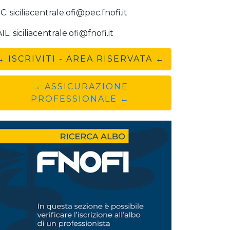
: siciliacentrale.ofi@pec.fnofi.it
L: siciliacentrale.ofi@fnofi.it
→ ISCRIVITI - AREA RISERVATA ←
→ ASSICURAZIONE
PROFESSIONALE ←