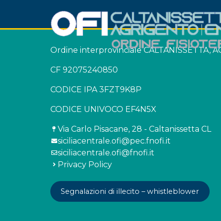
Ordine interprovinciale CALTANISSETTA,
CF 92075240850
CODICE IPA 3FZT9K8P
CODICE UNIVOCO EF4N5X
Via Carlo Pisacane, 28 - Caltanissetta CL
siciliacentrale.ofi@pec.fnofi.it
siciliacentrale.ofi@fnofi.it
Privacy Policy
Segnalazioni di illecito – whistleblower