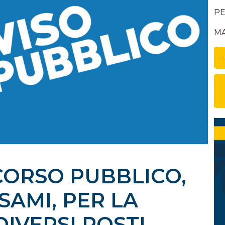
PEC
MAI
ORSO PUBBLICO,
SAMI, PER LA
IVERSI POSTI