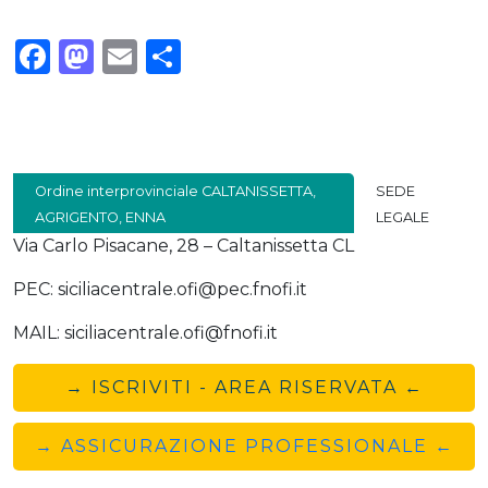
Facebook
Mastodon
Email
Condividi
Ordine interprovinciale CALTANISSETTA,
SEDE
AGRIGENTO, ENNA
LEGALE
Via Carlo Pisacane, 28 – Caltanissetta CL
PEC: siciliacentrale.ofi@pec.fnofi.it
MAIL: siciliacentrale.ofi@fnofi.it
→ ISCRIVITI - AREA RISERVATA ←
→ ASSICURAZIONE PROFESSIONALE ←