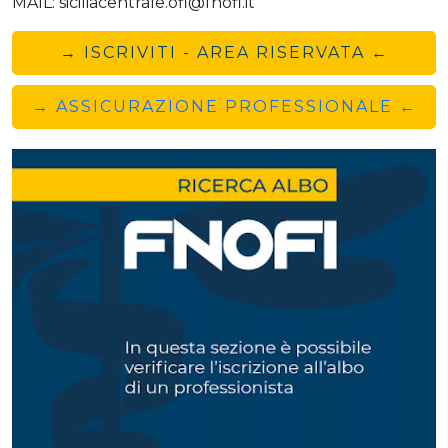
MAIL: siciliacentrale.ofi@fnofi.it
→ ISCRIVITI - AREA RISERVATA ←
→ ASSICURAZIONE PROFESSIONALE ←