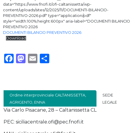
data="https://www.fnofi.it/ofi-caltanissetta/wp-
content/uploads/sites/12/2025/11/DOCUMENTI-BILANCIO-
PREVENTIVO-2026.pdf" type="application/pdf"
style="width:100%;height:600px" aria-label="DOCUMENTI BILANCIO
PREVENTIVO 2026
DOCUMENTI BILANCIO PREVENTIVO 2026
Download
Facebook
Mastodon
Email
Condividi
Ordine interprovinciale CALTANISSETTA,
SEDE
AGRIGENTO, ENNA
LEGALE
Via Carlo Pisacane, 28 – Caltanissetta CL
PEC: siciliacentrale.ofi@pec.fnofi.it