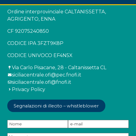
Ordine interprovinciale CALTANISSETTA,
AGRIGENTO, ENNA
CF 92075240850
CODICE IPA 3FZT9K8P
CODICE UNIVOCO EF4N5X
Via Carlo Pisacane, 28 - Caltanissetta CL
siciliacentrale.ofi@pec.fnofi.it
siciliacentrale.ofi@fnofi.it
Privacy Policy
Segnalazioni di illecito – whistleblower