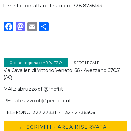
Per info contattare il numero 328 8736143.
Facebook
Mastodon
Email
Condividi
Ordine regionale ABRUZZO
SEDE LEGALE
Via Cavalieri di Vittorio Veneto, 66 - Avezzano 67051
(AQ)
MAIL: abruzzo.ofi@fnofi.it
PEC: abruzzo.ofi@pec.fnofi.it
TELEFONO: 327 2733117 - 327 2736306
→ ISCRIVITI - AREA RISERVATA ←