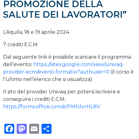
PROMOZIONE DELLA
SALUTE DEI LAVORATORI”
L’Aquila, 18 e 19 aprile 2024
7 crediti E.C.M.
Dal seguente link è possibile scaricare il programma
dell’evento:
https://sites.google.com/view/univaq-
provider-ecm/eventi-formativi?authuser=0
(il corso è
l’ultimo nell’elenco che si visualizza).
Il sito del provider Univaq per potersi iscrivere e
conseguire i crediti E.C.M.:
https://forms.office.com/e/PMhJvrHL8V
Facebook
Mastodon
Email
Condividi