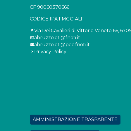
CF 90060370666
CODICE IPA FMGC1ALF
Via Dei Cavalieri di Vittorio Veneto 66, 67
abruzzo.ofi@fnofi.it
abruzzo.ofi@pec.fnofi.it
Privacy Policy
AMMINISTRAZIONE TRASPARENTE