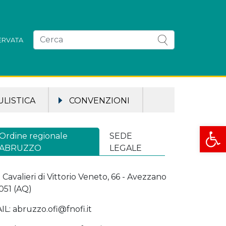
SERVATA
LISTICA
CONVENZIONI
Apri la
Ordine regionale
SEDE
ABRUZZO
LEGALE
a Cavalieri di Vittorio Veneto, 66 - Avezzano
051 (AQ)
IL: abruzzo.ofi@fnofi.it