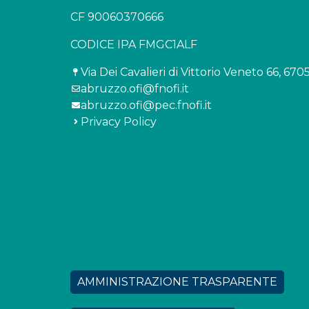
CF 90060370666
CODICE IPA FMGC1ALF
Via Dei Cavalieri di Vittorio Veneto 66, 67
abruzzo.ofi@fnofi.it
abruzzo.ofi@pec.fnofi.it
Privacy Policy
AMMINISTRAZIONE TRASPARENTE