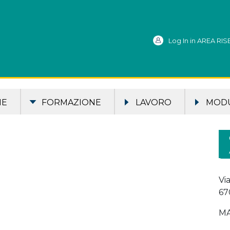
Log In in AREA RI
ME
FORMAZIONE
LAVORO
MODU
Vi
67
MA