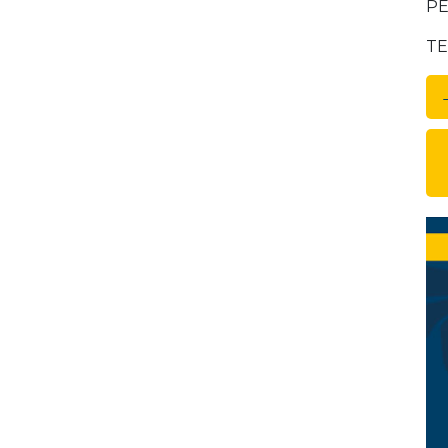
PE
TE