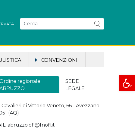
SERVATA
LISTICA
CONVENZIONI
Apri la
Ordine regionale
SEDE
ABRUZZO
LEGALE
a Cavalieri di Vittorio Veneto, 66 - Avezzano
051 (AQ)
IL: abruzzo.ofi@fnofi.it